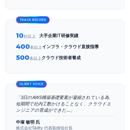
TRACK RECORD
10
大手企業IT研修実績
社以上
400
インフラ・クラウド直接指導
名以上
500
クラウド技術者養成
名以上
CLIENT VOICE
「3日のAWS構築基礎要素が凝縮されている為、
短期間で社内工数かけることなく、クラウドエ
ンジニアの育成ができた...」
中塚 敏明 氏
株式会社Skillty 代表取締役社長